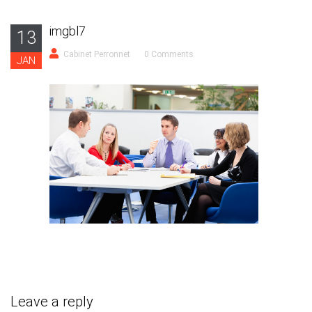
imgbl7
13
Cabinet Perronnet
0 Comments
JAN
Leave a reply