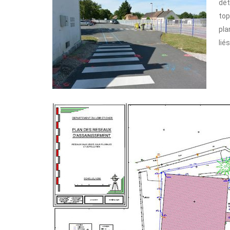
dét
top
pla
lié