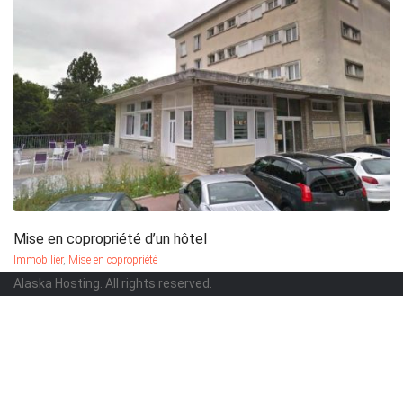
Mise en copropriété d’un hôtel
more info
view larger
Immobilier
,
Mise en copropriété
Alaska Hosting. All rights reserved.